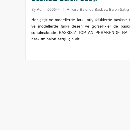
By
Admin050644
In
Ankara Baloncu
,
Baskısız Balon Satışı
Her çeşit ve modellerde farklı büyüklüklerde baskısız b
ve modellerde farklı desen ve görsellikler de baskıs
sunulmaktadır. BASKISIZ TOPTAN PERAKENDE BALON SAT
baskısız balon satışı için alt…