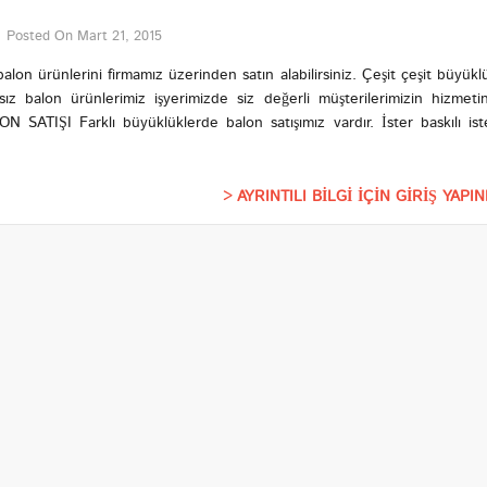
Posted On
Mart 21, 2015
alon ürünlerini firmamız üzerinden satın alabilirsiniz. Çeşit çeşit büyükl
ız balon ürünlerimiz işyerimizde siz değerli müşterilerimizin hizmeti
IŞI Farklı büyüklüklerde balon satışımız vardır. İster baskılı ist
AYRINTILI BİLGİ İÇİN GİRİŞ YAPIN