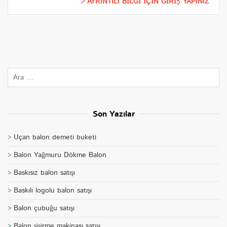
AYRINTILI BİLGİ İÇİN GİRİŞ YAPINIZ
Son Yazılar
Uçan balon demeti buketi
Balon Yağmuru Dökme Balon
Baskısız balon satışı
Baskılı logolu balon satışı
Balon çubuğu satışı
Balon şişirme makinası satışı